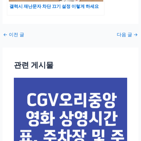
갤럭시 재난문자 차단 끄기 설정 이렇게 하세요
포
←
이전 글
다음 글
→
스
트
탐
관련 게시물
색