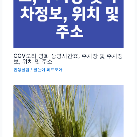
CGV오리 영화 상영시간표, 주차장 및 주차정
보, 위치 및 주소
인생꿀팁
/ 글쓴이
피드모아