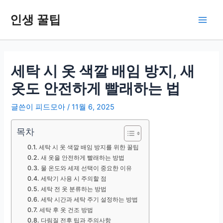
콘
인생 꿀팁
텐
Main
츠
로
Men
건
너
세탁 시 옷 색깔 배임 방지, 새
뛰
옷도 안전하게 빨래하는 법
기
글쓴이
피드모아
/
11월 6, 2025
목차
세탁 시 옷 색깔 배임 방지를 위한 꿀팁
새 옷을 안전하게 빨래하는 방법
물 온도와 세제 선택이 중요한 이유
세탁기 사용 시 주의할 점
세탁 전 옷 분류하는 방법
세탁 시간과 세탁 주기 설정하는 방법
세탁 후 옷 건조 방법
다림질 전후 팁과 주의사항