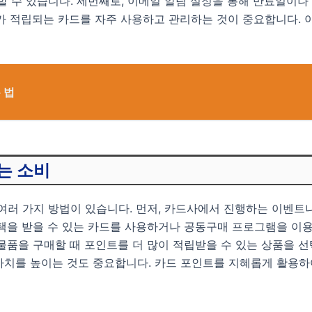
할 수 있습니다. 세번째로, 이메일 알림 설정을 통해 만료일이나
가 적립되는 카드를 자주 사용하고 관리하는 것이 중요합니다. 
 법
는 소비
여러 가지 방법이 있습니다. 먼저, 카드사에서 진행하는 이벤트
택을 받을 수 있는 카드를 사용하거나 공동구매 프로그램을 이용
물품을 구매할 때 포인트를 더 많이 적립받을 수 있는 상품을 선
치를 높이는 것도 중요합니다. 카드 포인트를 지혜롭게 활용하여