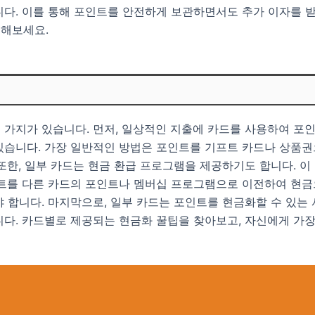
다. 이를 통해 포인트를 안전하게 보관하면서도 추가 이자를 받
용해보세요.
가지가 있습니다. 먼저, 일상적인 지출에 카드를 사용하여 포인
있습니다. 가장 일반적인 방법은 포인트를 기프트 카드나 상품권
또한, 일부 카드는 현금 환급 프로그램을 제공하기도 합니다. 
트를 다른 카드의 포인트나 멤버십 프로그램으로 이전하여 현금으
 합니다. 마지막으로, 일부 카드는 포인트를 현금화할 수 있는
니다. 카드별로 제공되는 현금화 꿀팁을 찾아보고, 자신에게 가