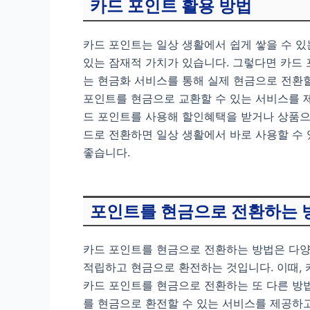
카드 포인트 활용 방법
카드 포인트는 일상 생활에서 쉽게 쌓을 수 있
있는 잠재적 가치가 있습니다. 그렇다면 카드 
는 현금화 서비스를 통해 실제 현금으로 전환할
포인트를 현금으로 교환할 수 있는 서비스를 
드 포인트를 사용해 할인혜택을 받거나 상품으
드로 전환하면 일상 생활에서 바로 사용할 수 
좋습니다.
포인트를 현금으로 전환하는 
카드 포인트를 현금으로 전환하는 방법은 다양
적립하고 현금으로 환전하는 것입니다. 이때, 
카드 포인트를 현금으로 전환하는 또 다른 방
를 현금으로 환전할 수 있는 서비스를 제공하고