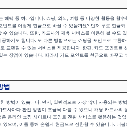
는 혜택 중 하나입니다. 쇼핑, 외식, 여행 등 다양한 활동을 할
포인트를 어떻게 현금으로 바꿀 수 있을까요? 먼저 무료 현금화
 수 있습니다. 또한, 카드사의 제휴 서비스를 이용해 볼 수도 
제공하기도 합니다. 또 다른 방법으로는 쇼핑몰 포인트로 교환하
로 교환할 수 있는 서비스를 제공합니다. 한편, 카드 포인트를
있는 장점이 있습니다. 따라서 카드 포인트를 현금으로 바꾸고 
방법
한 방법이 있습니다. 먼저, 일반적으로 가장 많이 사용되는 방
카드사마다 환전 방법이 조금씩 다를 수 있으니 해당 카드사의 
법은 온라인 쇼핑 사이트나 포인트 전환 서비스를 활용하는 것입
 있으며, 이를 통해 손쉽게 현금으로 전환할 수 있습니다. 더불